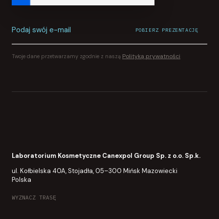
Podaj swój e-mail
POBIERZ PREZENTACJĘ
Pobieranie prezentacji rozpoczęte.
POTWIERDZENIE WYSŁANE NA
YOUR INBOX
Polityką prywatności
Twoje dane przetwarzamy zgodnie z naszą
Laboratorium Kosmetyczne Canexpol Group Sp. z o.o. Sp.k.
ul. Kołbielska 40A, Stojadła, 05–300 Mińsk Mazowiecki
Polska
WYZNACZ TRASĘ