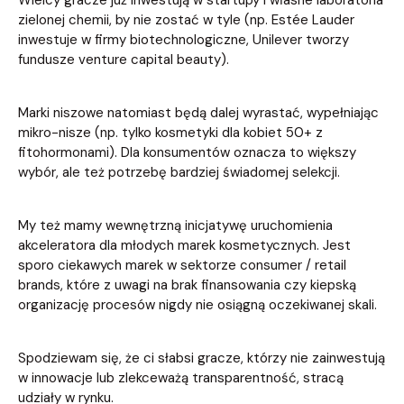
Wielcy gracze już inwestują w startupy i własne laboratoria
zielonej chemii, by nie zostać w tyle (np. Estée Lauder
inwestuje w firmy biotechnologiczne, Unilever tworzy
fundusze venture capital beauty).
Marki niszowe natomiast będą dalej wyrastać, wypełniając
mikro-nisze (np. tylko kosmetyki dla kobiet 50+ z
fitohormonami). Dla konsumentów oznacza to większy
wybór, ale też potrzebę bardziej świadomej selekcji.
My też mamy wewnętrzną inicjatywę uruchomienia
akceleratora dla młodych marek kosmetycznych. Jest
sporo ciekawych marek w sektorze consumer / retail
brands, które z uwagi na brak finansowania czy kiepską
organizację procesów nigdy nie osiągną oczekiwanej skali.
Spodziewam się, że ci słabsi gracze, którzy nie zainwestują
w innowacje lub zlekceważą transparentność, stracą
udziały w rynku.