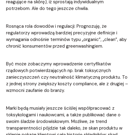
reagujące na skórę), iż sprostają indywidualnym
potrzebom. Ale do tego jeszcze chwila.
Rosnąca rola dowodów i regulacji: Prognozuję, że
regulatorzy wprowadzą bardziej precyzyjne definicje i
wymagania odnośnie terminów typu „organic”, „clean”, aby
chronić konsumentów przed greenwashingiem.
Być może zobaczymy wprowadzenie certyfikatów
rządowych potwierdzających np. brak toksycznych
zanieczyszczeń czy neutralność klimatyczną produktu. To
z jednej strony zwiększy koszty compliance, ale z drugiej –
wzmocni zaufanie do branży.
Marki będą musiały jeszcze ściślej współpracować z
toksykologami i naukowcami, a także publikować dane o
swoim śladzie środowiskowym. Możliwe, że trend
transparentności pójdzie tak daleko, że skan produktu w
sklepie pokaże klientowi całą historię składników: skąd