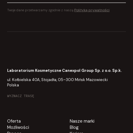
POTWIERDZENIE WYSŁANE NA
YOUR INBOX
Polityką prywatności
Twoje dane przetwarzamy zgodnie z naszą
Laboratorium Kosmetyczne Canexpol Group Sp. z o.o. Sp.k.
ul. Kołbielska 40A, Stojadła, 05–300 Mińsk Mazowiecki
Polska
WYZNACZ TRASĘ
Oferta
Nasze marki
Możliwości
Blog