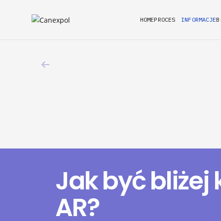
HOME
PROCES
INFORMACJE
B
Jak być bliżej k
AR?