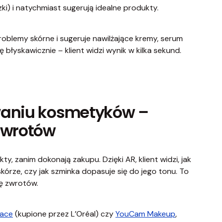
ki) i natychmiast sugerują idealne produkty.
problemy skórne i sugeruje nawilżające kremy, serum
ę błyskawicznie – klient widzi wynik w kilka sekund.
waniu kosmetyków –
zwrotów
y, zanim dokonają zakupu. Dzięki AR, klient widzi, jak
órze, czy jak szminka dopasuje się do jego tonu. To
bę zwrotów.
ace
(kupione przez L’Oréal) czy
YouCam Makeup
,