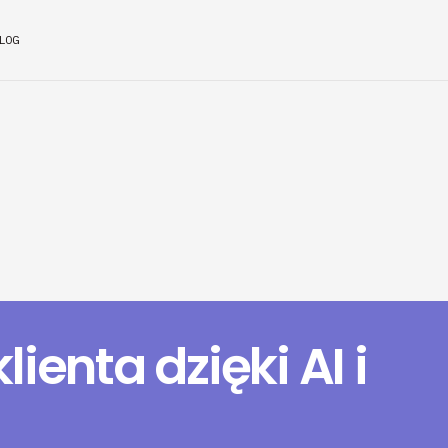
LOG
lienta dzięki AI i